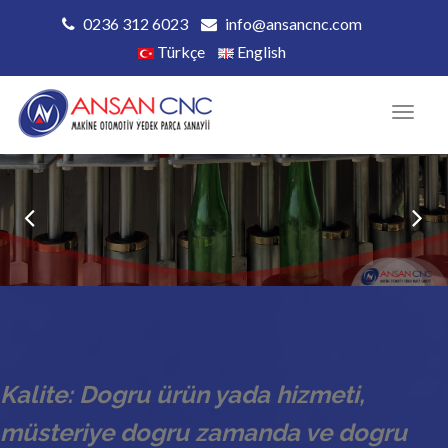
0236 312 6023
info@ansancnc.com
Türkçe
English
Menu
Kalite: Dogru ürün yada hizmeti,
müsteriye dogru zamanda ve dogru